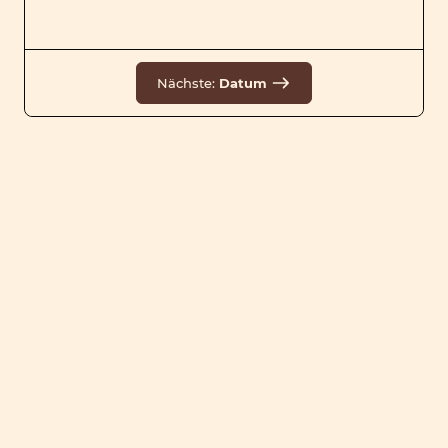
Nächste:
Datum
Datenschutz
/
Impressum
Kapellenfeldstraße 23/2, 2326 Lanzendorf
+43 676 5429297
©Urheberrecht. Alle Rechte vorbehalten.