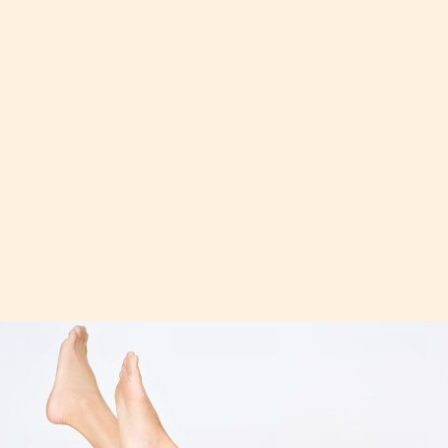
Dauerhafte
Haarentfernung
"Es ist meine Leidenschaft Menschen dabei zu helfen,
sich in Ihrer Haut rundum wohlzufühlen."
Wir verwenden die derzeit modernsten Technologien für optimale und
dauerhafte Ergebnisse. Zum einen den 4-Wellenlängen Hochleistungs-
Diodenlaser und das Nadel-Epilationsgerät. Durch den Einsatz dieser
verschiedenen Technologien können wir jeden Haut- & Haartyp und
auch empfindliche Körperstellen effektiv behandeln.